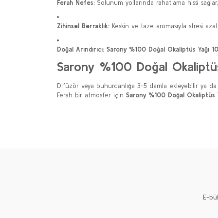
Ferah Nefes:
Solunum yollarında rahatlama hissi sağlar, t
Zihinsel Berraklık:
Keskin ve taze aromasıyla stresi azal
Doğal Arındırıcı:
Sarony %100 Doğal Okaliptüs Yağı 1
Sarony %100 Doğal Okaliptüs 
Difüzör veya buhurdanlığa 3-5 damla ekleyebilir ya da sıc
Ferah bir atmosfer için
Sarony %100 Doğal Okaliptüs 
Bu ürünün fiyat bilgisi, resim, ürün açıklamalarında ve 
Görüş ve önerileriniz için teşekkür ederiz.
Ürün resmi kalitesiz, bozuk veya görüntülenemiyor.
Ürün açıklamasında eksik bilgiler bulunuyor.
Ürün bilgilerinde hatalar bulunuyor.
Ürün fiyatı diğer sitelerden daha pahalı.
E-bü
Bu ürüne benzer farklı alternatifler olmalı.