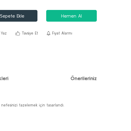
Sepete Ekle
Hemen Al
 Yaz
Tavsiye Et
Fiyat Alarmı
leri
Önerileriniz
 nefesinizi tazelemek için tasarlandı.