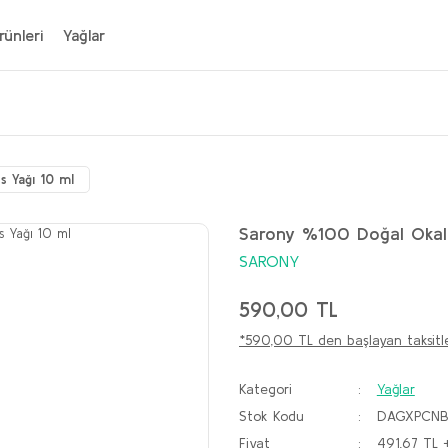
ünleri
Yağlar
s Yağı 10 ml
Sarony %100 Doğal Okali
SARONY
590,00 TL
*590,00 TL den başlayan taksitle
Kategori
Yağlar
Stok Kodu
DAGXPCN
Fiyat
491,67 TL 