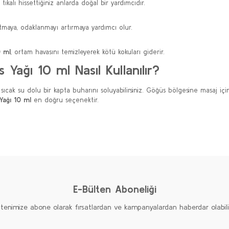
ıkalı hissettiğiniz anlarda doğal bir yardımcıdır.
tmaya, odaklanmayı artırmaya yardımcı olur.
0 ml
, ortam havasını temizleyerek kötü kokuları giderir.
Yağı 10 ml Nasıl Kullanılır?
ak su dolu bir kapta buharını soluyabilirsiniz. Göğüs bölgesine masaj için ta
Yağı 10 ml
en doğru seçenektir.
diğer konularda yetersiz gördüğünüz noktaları öneri formunu kullanarak taraf
Bu ürüne ilk yorumu siz yapın!
Yorum Yaz
E-Bülten Aboneliği
ltenimize abone olarak fırsatlardan ve kampanyalardan haberdar olabilirs