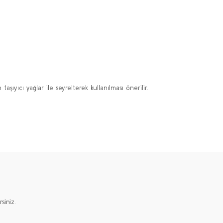
şıyıcı yağlar ile seyrelterek kullanılması önerilir.
ımıza iletebilirsiniz.
iniz.