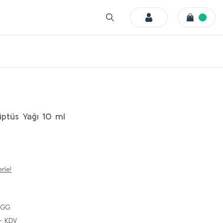
ptüs Yağı 10 ml
rle!
BGG
+ KDV