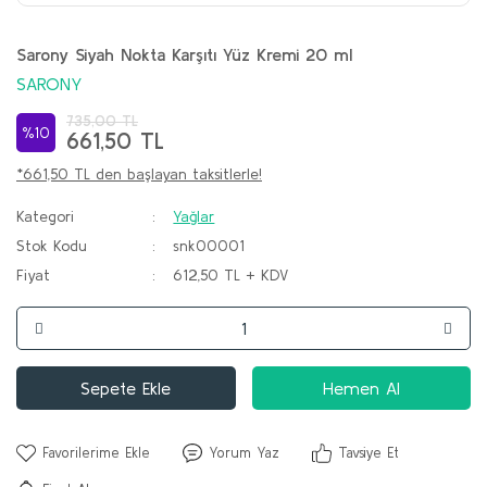
Sarony Siyah Nokta Karşıtı Yüz Kremi 20 ml
SARONY
735,00 TL
%10
661,50 TL
*661,50 TL den başlayan taksitlerle!
Kategori
Yağlar
Stok Kodu
snk00001
Fiyat
612,50 TL + KDV
Sepete Ekle
Hemen Al
Yorum Yaz
Tavsiye Et