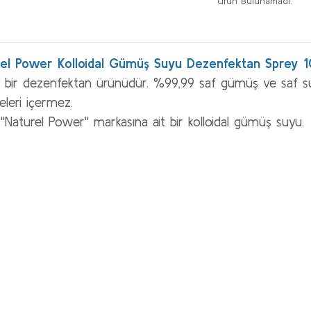
Ürün Bulunamadı.
rel Power Kolloidal Gümüş Suyu Dezenfektan Sprey 
 bir dezenfektan ürünüdür.
%99,99 saf gümüş ve saf sud
leri içermez.
 "Naturel Power" markasına ait bir kolloidal gümüş suyu.