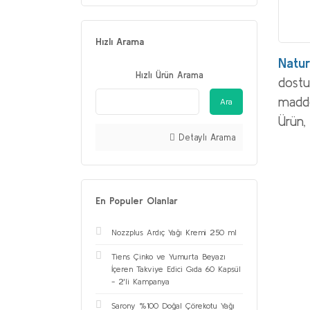
Hızlı Arama
Natu
Hızlı Ürün Arama
dostu
madde
Ara
Ürün,
Detaylı Arama
En Populer Olanlar
Nozzplus Ardıç Yağı Kremi 250 ml
Tiens Çinko ve Yumurta Beyazı
İçeren Takviye Edici Gıda 60 Kapsül
- 2'li Kampanya
Sarony %100 Doğal Çörekotu Yağı